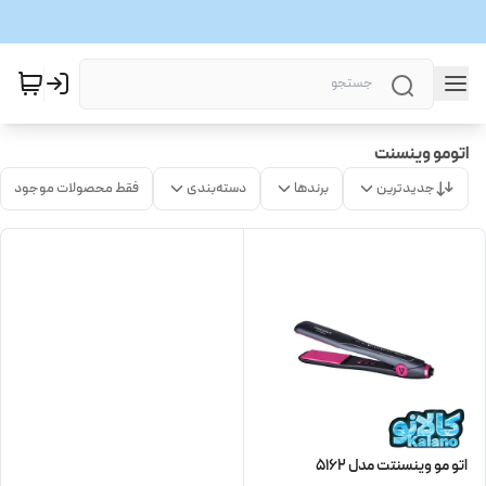
اتومو وینسنت
جدیدترین
برندها
دسته‌بندی
فقط محصولات موجود
اتو مو وینسنتت مدل 5162