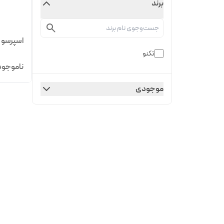
برند
اسپرسو سا
تکنو
ناموجود
موجودی