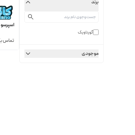
برند
اسپرسو ساز گورناویک
گورناویک
تماس بگ
موجودی