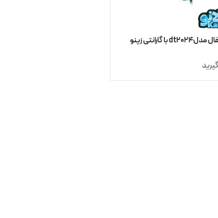
بخارگر تفال مدلdt2024 با گارانتی زینو
یرید