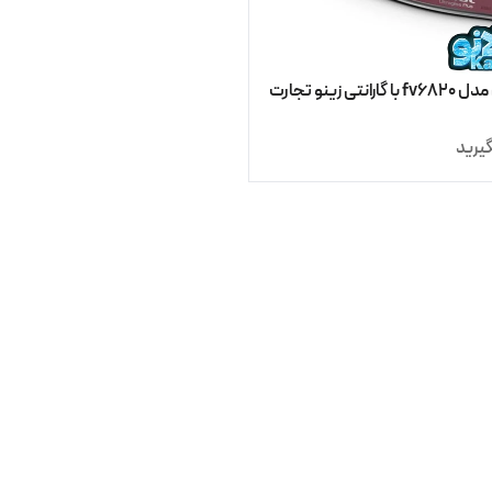
رانتی زینو تجارت
یرید