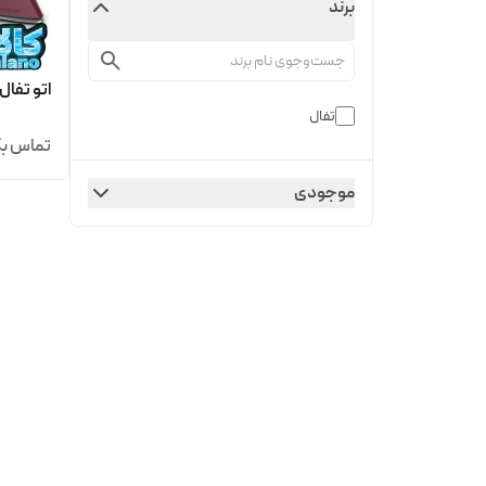
برند
اتو تفال مدل fv6820 با گا
تفال
تماس بگ
موجودی