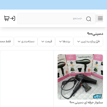
دسینی900
پربازدیدترین
برندها
قیمت
دسته‌بندی
فقط محص
سشوار حرفه ای دسینی 900