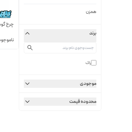
همزن
چرخ گوشت 
برند
ناموجود
راک
موجودی
محدوده قیمت