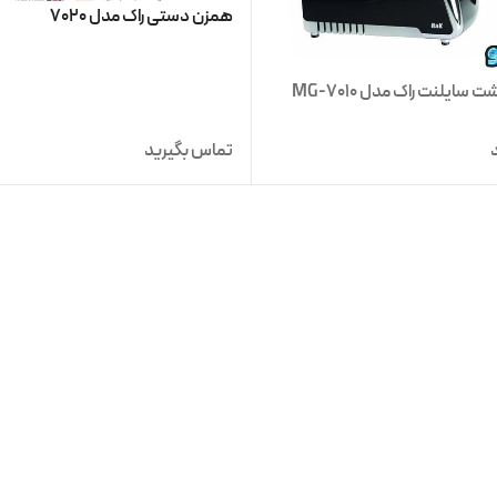
همزن دستی راک مدل 7020
سایلنت راک مدل MG-7010
تماس بگیرید