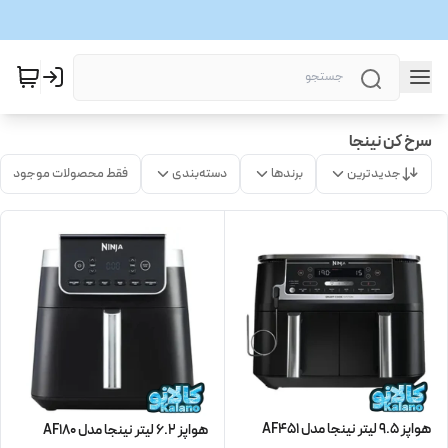
سرخ کن نینجا
جدیدترین
برندها
دسته‌بندی
فقط محصولات موجود
هواپز 9.5 لیتر نینجا مدل AF451
هواپز 6.2 لیتر نینجا مدل AF180