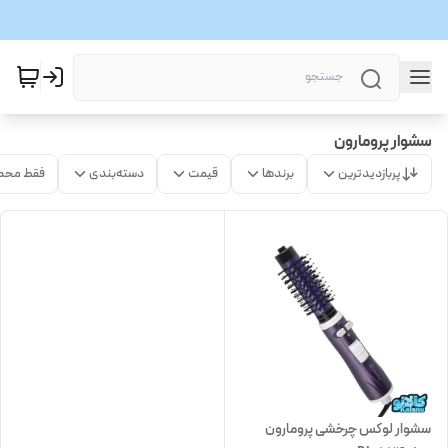
سشوار پرومارون
پربازدیدترین
برندها
قیمت
دسته‌بندی
فقط محص
سشوار لوکس چرخشی پرومارون