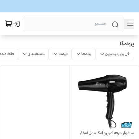
پرو امگا
پربازدیدترین
برندها
قیمت
دسته‌بندی
فقط محص
سشوار حرفه ای پرو امگا مدل 8801