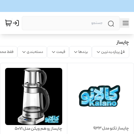
چایساز
پربازدیدترین
برندها
قیمت
دسته‌بندی
فقط محص
چایساز تکنو مدل 933
چایساز رو هم ویکن مدل 5071