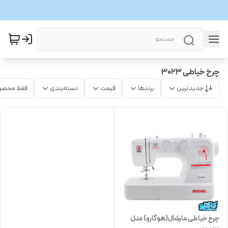
چرخ خیاطی 3023
جدیدترین
برندها
قیمت
دسته‌بندی
فقط محصو
چرخ خیاطی مارشال(هوگارو) مدل