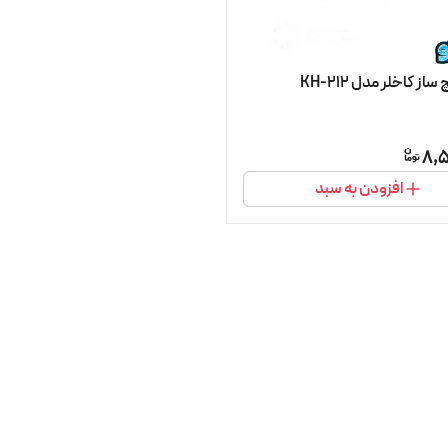
ز کاخلر مدل KH-212
8,5
افزودن به سبد