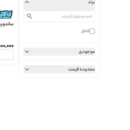
برند
ساندویچ سا
کاخلر
00,000
موجودی
محدوده قیمت