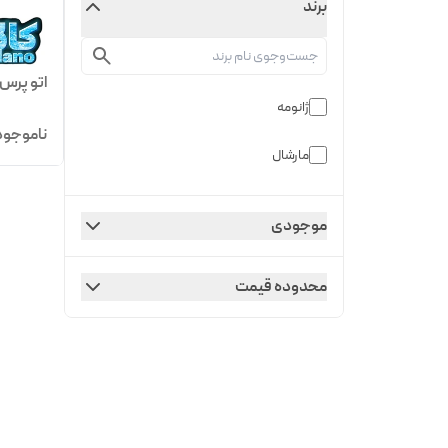
برند
اتو پرس ژانومه م
ژانومه
ناموجود
مارشال
موجودی
محدوده قیمت