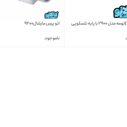
دل 2900 با پایه تلسکوپی
اتو پرس مارشال9200
ناموجود