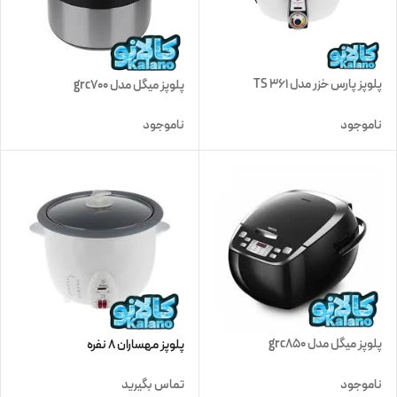
پلوپز پارس خزر مدل 361 TS
پلوپز میگل مدل grc700
ناموجود
ناموجود
پلوپز میگل مدل grc850
پلوپز مهساران 8 نفره
ناموجود
تماس بگیرید