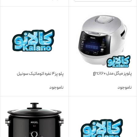
پلوپز میگل مدل grc860
پلو پز4 نفره اتوماتیک سونیل
ناموجود
ناموجود