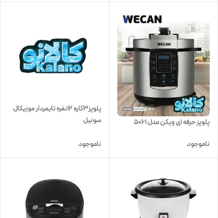
پلوپز3کاره 12نفره تایمردار موزیکال
سونیل
پلوپز حرفه ای ویکن مدل 5061
ناموجود
ناموجود