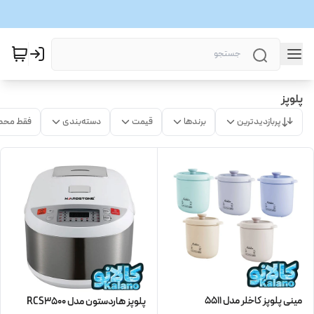
پلوپز
پربازدیدترین
برندها
قیمت
دسته‌بندی
فقط محص
مینی پلوپز کاخلر مدل 5511
پلوپز هاردستون مدل RCS3500