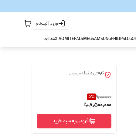
ورود | ثبت‌نام
GO
LG
PHILIPS
SAMSUNG
SMEG
TEFAL
XIAOMI
مقالات
گارانتی شکوفا سرویس
5
%
9,000,000
8,500,000
افزودن به سبد خرید