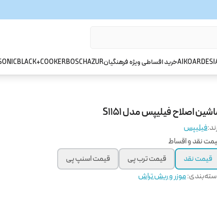
ARDESI
AIKO
خرید اقساطی ویژه فرهنگیان
AZUR
BOSCH
BLACK+COOKER
SONIC
شین اصلاح فیلیپس مدل S1151
ند:
فیلیپس
مت نقد و اقساط
قیمت نقد
قیمت ترب پی
قیمت اسنپ پی
ته‌بندی
:
موزر و ریش تراش