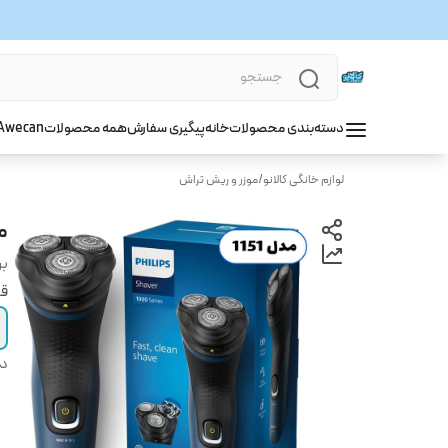
دسته‌بندی محصولات
خانه
پیگیری سفارش
همه محصولات
wecan
A
لوازم خانگی کالانو
/
موزر و ریش تراش
ما
بر
قی
دس