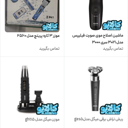
ماشین اصلاح موی صورت فیلیپس
موزر 3 کاره پریتچ مدل 2560
مدل 3021 سری 3000
تماس بگیرید
تماس بگیرید
ریش تراش برقی میگل مدلges5
موزن میگل مدل ght15