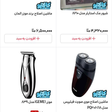
شیور مک استایلر مدل 8210
ماشین اصلاح برند موزر المان
6,500,000
4,320,000
افزودن به سبد
افزودن به سبد
ماشین اصلاح موی صورت فیلیپس
موزر IGEMEI مدل 839
مدل PQ206/18