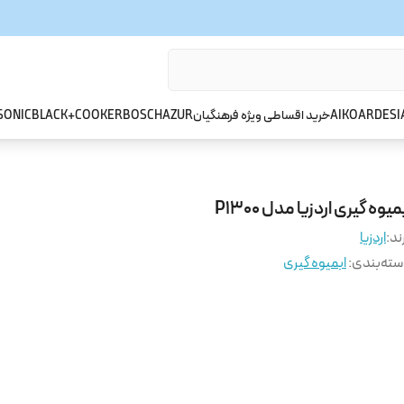
ARDESI
AIKO
خرید اقساطی ویژه فرهنگیان
AZUR
BOSCH
BLACK+COOKER
SONIC
میوه گیری اردزیا مدل P1300
ند:
اردزیا
ته‌بندی
:
ابمیوه گیری