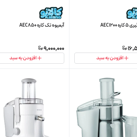
ه AEC1200
آبمیوه تک کاره AEC850
9,000,000
16,
افزودن به سبد
افزودن به سبد