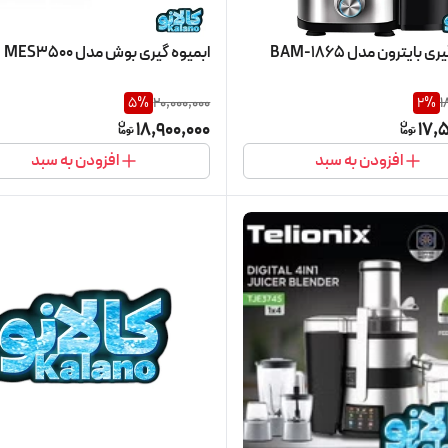
 بایترون مدل BAM-1865
ابمیوه گیری بوش مدل MES3500
5
%
20,000,000
2
%
1
18,900,000
17,
افزودن به سبد
افزودن به سبد