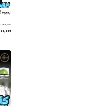
ابمیوه گیری
8,000,000
500,000