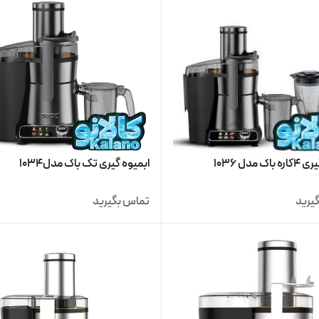
ک مدل 1036
ابمیوه گیری تک باک مدل1034
یرید
تماس بگیرید