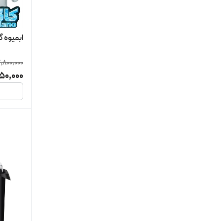
بیوتی
ابمیوه گی
تکنو
7,800,000
تلیونیکس
50,000
کنوود
کوخ
گوسونیک
ملانژ
موناکو
میگل