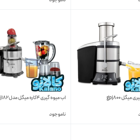
ی میگل gpj800
اب میوه گیری 4کاره میگل مدلgpj182
ناموجود