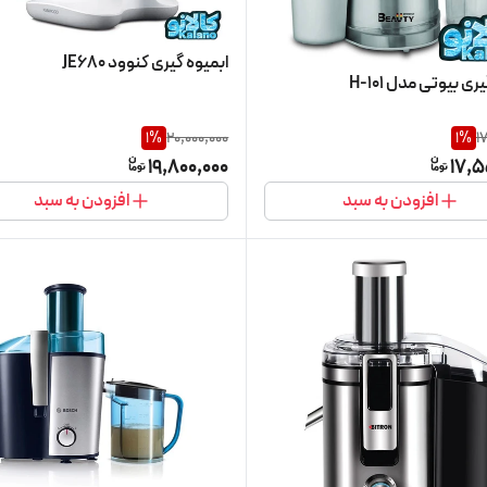
ابمیوه گیری کنوود JE680
ری بیوتی مدل H-101
1
%
20,000,000
1
%
1
19,800,000
17,5
افزودن به سبد
افزودن به سبد