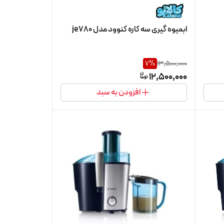
ابمیوه گیری سه کاره کنوود مدل je780
7
%
13,500,000
12,500,000
افزودن به سبد