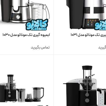
ری تک موناکو مدل 1031
ابمیوه گیری تک موناکو مدل 1030
یرید
تماس بگیرید