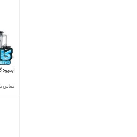
ابمیوه گیری 4کاره با
تماس بگ