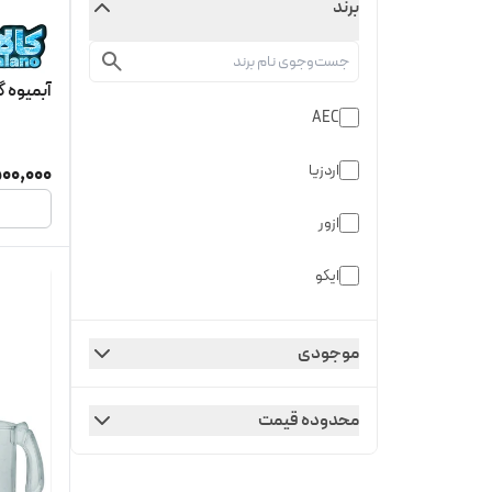
برند
آبمیوه گیری 5 کار
AEC
اردزیا
500,000
ازور
ایکو
باک
موجودی
بایترون
محدوده قیمت
بلک اند کوکر
بوش