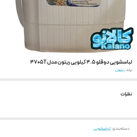
لباسشویی دوقلو 4.5 کیلویی ریتون مدل 4705T
برند:
ریتون
نظرات
دسته‌بندی
:
لباسشویی