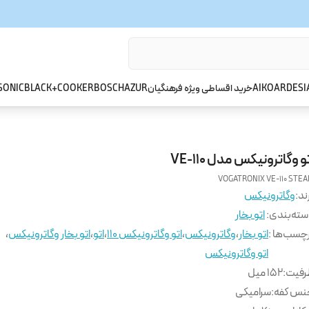
ARDESI
AIKO
خرید اقساطی ویژه فرهنگیان
AZUR
BOSCH
BLACK+COOKER
SONIC
و وگاترونیکس مدل VE-110
VOGATRONIX VE-110 STE
ند:
وگاترونیکس
ته‌بندی
:
اتو بخار
چسب‌ها :
اتو بخار
،
وگاترونیکس
،
اتو وگاترونیکس 110
،
اتو
،
اتو بخار وگاترونیکس
،
اتو وگاترونیکس
رفیت
:
152 میل
نس کفه
:
سرامیکی