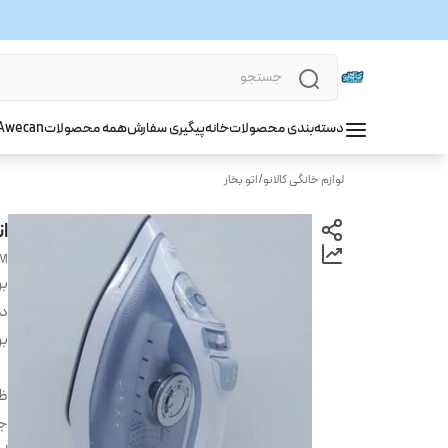
دسته‌بندی محصولات
خانه
پیگیری سفارش
همه محصولات
wecan
A
لوازم خانگی کالانو
/
اتو بخار
ات
AM
بر
دس
بر
ظ
ج