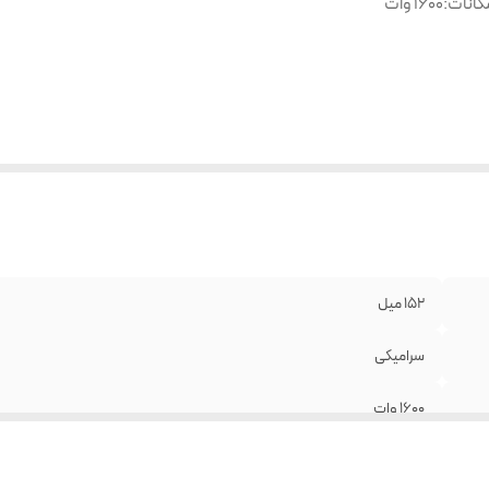
کانات
:
1600 وات
152 میل
سرامیکی
1600 وات