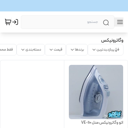
وگاترونیکس
پربازدیدترین
برندها
قیمت
دسته‌بندی
فقط محص
اتو وگاترونیکس مدل VE-110