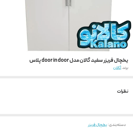
یخچال فریزر سفید گالان مدل door in door پلاس
برند:
گالان
نظرات
دسته‌بندی
:
یخچال فریزر