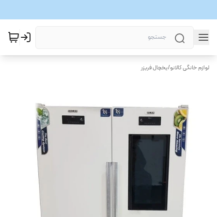
لوازم خانگی کالانو
/
یخچال فریزر