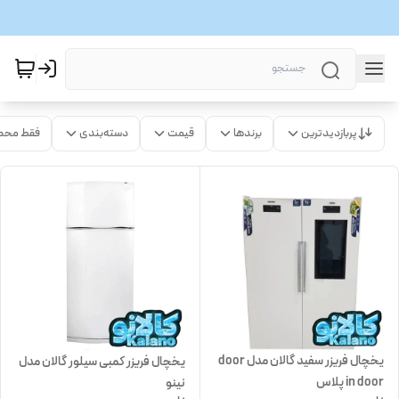
پربازدیدترین
برندها
قیمت
دسته‌بندی
فقط محص
یخچال فریزر سفید گالان مدل door
یخچال فریزر کمبی سیلور گالان مدل
in door پلاس
نینو