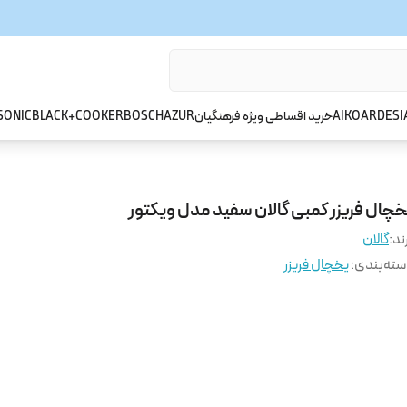
ARDESI
AIKO
خرید اقساطی ویژه فرهنگیان
AZUR
BOSCH
BLACK+COOKER
SONIC
خچال فریزر کمبی گالان سفید مدل ویکتور
ند:
گالان
ته‌بندی
:
یخچال فریزر