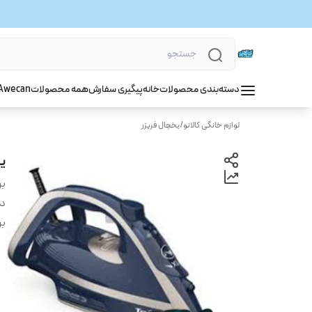
دسته‌بندی محصولات
خانه
پیگیری سفارش
همه محصولات
wecan
A
لوازم خانگی کالانو
/
یخچال فریزر
یخ
بر
دس
بر