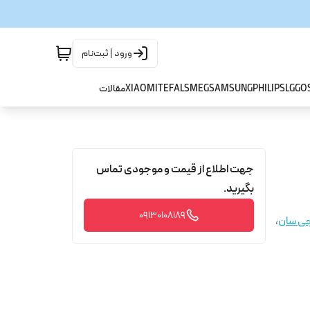
ورود | ثبت‌نام
GO
LG
PHILIPS
SAMSUNG
SMEG
TEFAL
XIAOMI
مقالات
جهت اطلاع از قیمت و موجودی تماس
بگیرید.
09130108189
جی سان
،