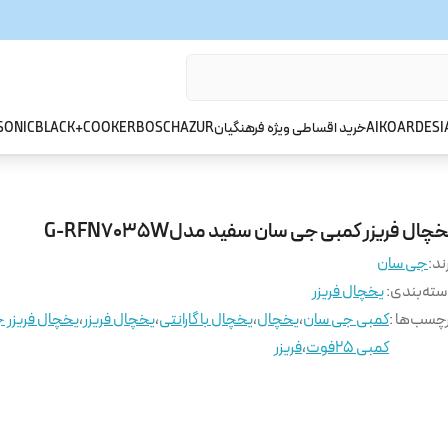
ARDESI
AIKO
خرید اقساطی ویژه فرهنگیان
AZUR
BOSCH
BLACK+COOKER
SONIC
چال فریزر کمبی جی سان سفید مدلG-RFN7035W
ند:
جی سان
ته‌بندی
:
یخچال فریزر
چسب‌ها :
کمبی جی سان
،
یخچال
،
یخچال با گارانتی
،
یخچال فریزر
،
یخچال فریزر 
کمبی 25فوت
،
فریزر