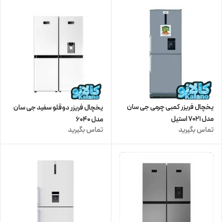
یخچال فریزر کمبی چرمی جی سان
یخچال فریزر دوقلو سفید جی سان
مدل 7021 استیل
مدل 6040
تماس بگیرید
تماس بگیرید