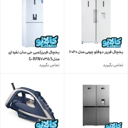
یخچال فریزر دوقلو چرمی مدل 6020
یخچال فریزرکمبی جی سان نقره ای
مدلG-RFN7035 S
تماس بگیرید
تماس بگیرید