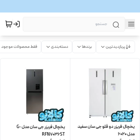
پربازدیدترین
برندها
دسته‌بندی
فقط محصولات موجود
یخچال فریزر دو قلو جی سان سفید
یخچال فریزر جی سان مدل G-
مدل 6020
RFN7036ST