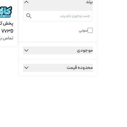
برند
سونی
V73D
تماس بگ
موجودی
محدوده قیمت