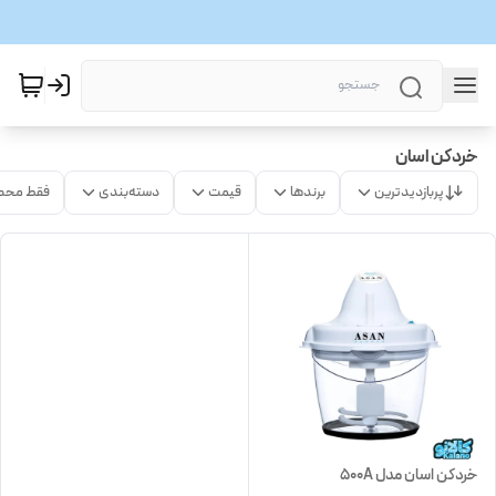
خردکن اسان
پربازدیدترین
برندها
قیمت
دسته‌بندی
فقط محص
خردکن اسان مدل 500A