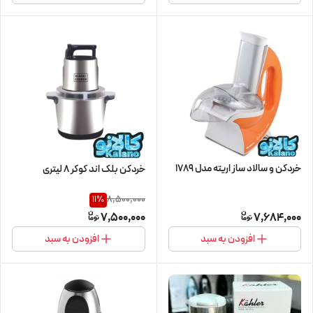
خردکن و سالاد ساز اریته مدل 1789
خردکن بلک اند کوکر 8 لیتری
8,500,000
11
%
7,500,000
7,684,000
افزودن به سبد
افزودن به سبد