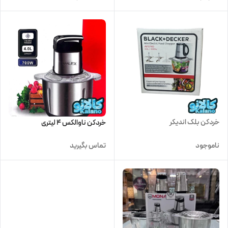
خردکن بلک اندیکر
خردکن ناوالکس 4 لیتری
ناموجود
تماس بگیرید