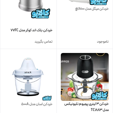
خردکن میگل مدل gch100
خردکن بلک اند کوکر مدل 77FC
ناموجود
تماس بگیرید
خردکن 3 لیتری پرمیوم تلیونیکس
خردکن اسان مدل 500A
مدل TC1883