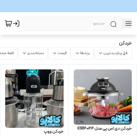
خردکن
پربازدیدترین
برندها
قیمت
دسته‌بندی
فقط محص
خردکن دی اس پی مدل KM4044
خردکن ووپ