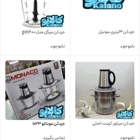
خردکن 3لیتری سونیل
خردکن میگل مدل gsh400
ناموجود
ناموجود
خردکن سیلور کرست اصلی
خردکن موناکو 1023
ناموجود
تماس بگیرید