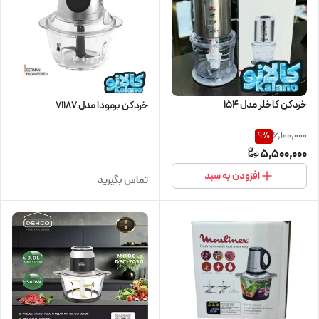
خردکن کاخلر مدل 154
خردکن برمودا مدل 71187
6,100,000
9
%
5,500,000
افزودن به سبد
تماس بگیرید