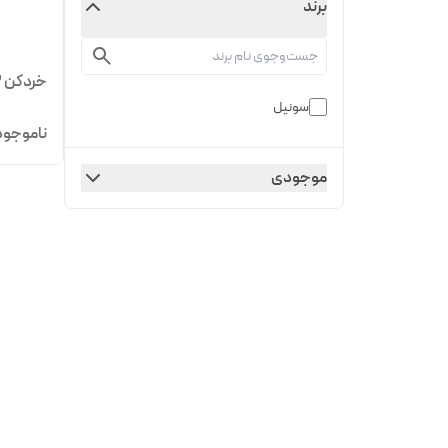
برند
خردکن 3لیتری سونیل
سونیل
ناموجود
موجودی