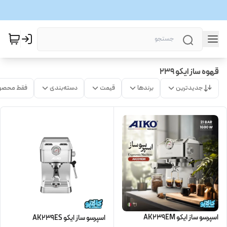
قهوه ساز ایکو 239
جدیدترین
برندها
قیمت
دسته‌بندی
فقط محصو
اسپرسو ساز ایکو AK239EM
اسپرسو ساز ایکو AK239ES