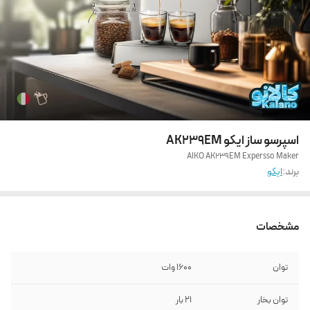
اسپرسو ساز ایکو AK239EM
AIKO AK239EM Expersso Maker
برند:
ایکو
مشخصات
توان
1600 وات
توان بخار
21 بار