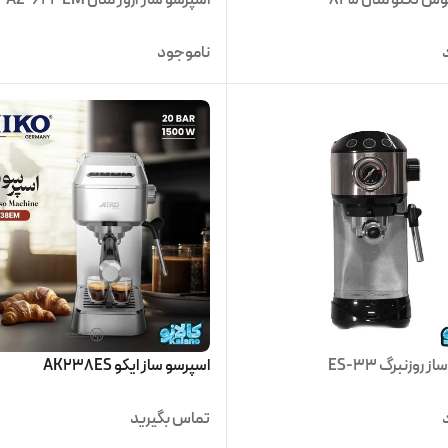
ناموجود
 روزنبرگ ES-33
اسپرسو ساز ایکو AK238ES
تماس بگیرید