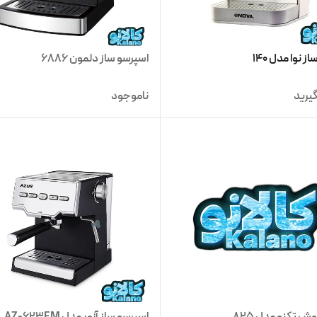
 نوا مدل 140
اسپرسو ساز دلمون 6886
یرید
ناموجود
 تکنو مدل 825
اسپرسو ساز آزور مدل AZ-623EM