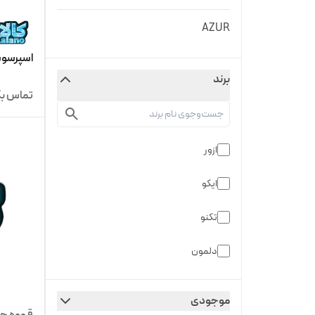
AZUR
اسپرسوساز
برند
تماس بگ
ازور
ایکو
تکنو
دلمون
روزنبرگ
موجودی
قهوه جوش