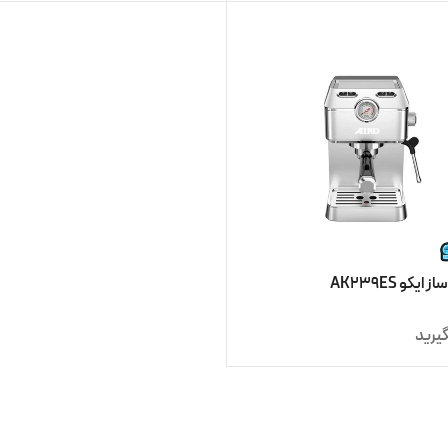
یکو AK239ES
یرید