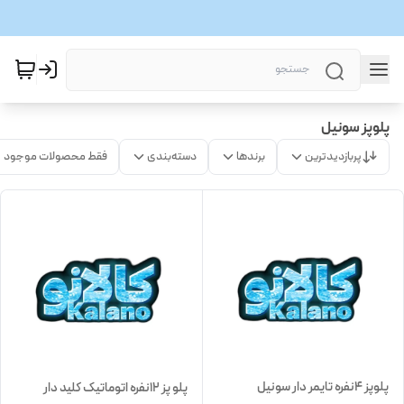
پلوپز سونیل
پربازدیدترین
برندها
دسته‌بندی
فقط محصولات موجود
پلوپز 4نفره تایمر دار سونیل
پلو پز 12نفره اتوماتیک کلید دار