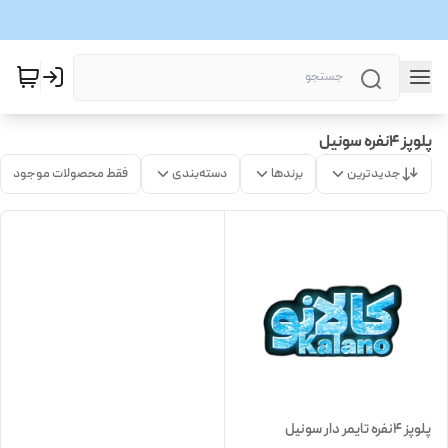
پلوپز 4نفره سونیل
جدیدترین
برندها
دسته‌بندی
فقط محصولات موجود
پلوپز 4نفره تایمر دار سونیل