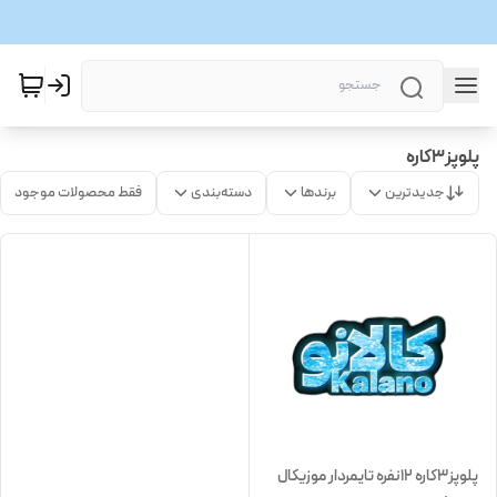
پلوپز3کاره
جدیدترین
برندها
دسته‌بندی
فقط محصولات موجود
پلوپز3کاره 12نفره تایمردار موزیکال