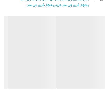
یخچال فریزر جی سان
،
فریزر
،
یخچال
،
فریزر جی سان