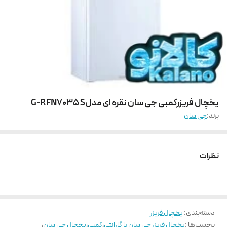
یخچال فریزرکمبی جی سان نقره ای مدلG-RFN7035 S
برند:
جی سان
نظرات
دسته‌بندی
:
یخچال فریزر
برچسب‌ها :
یخچال فریزر جی سان با گارانتی
،
کمبی
،
یخچال جی سان
،