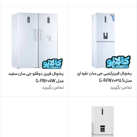
یخچال فریزرکمبی جی سان نقره ای
یخچال فریزر دوقلو جی سان سفید
مدلG-RFN7035 S
مدل G-FN6011W
تماس بگیرید
تماس بگیرید