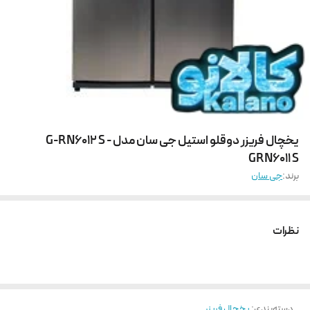
یخچال فریزر دوقلو استیل جی سان مدل G-RN6012 S -
GRN6011 S
برند:
جی سان
نظرات
دسته‌بندی
:
یخچال فریزر